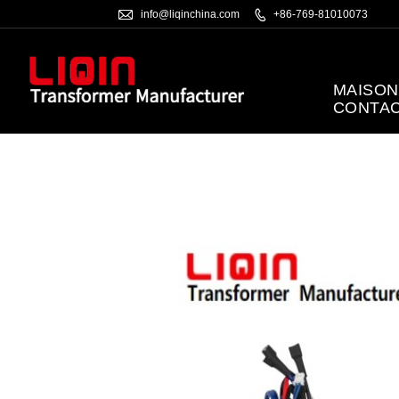

info@liqinchina.com

+86-769-81010073
MAISON
CONTA