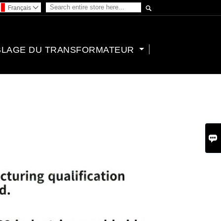

Français

BLAGE DU TRANSFORMATEUR
