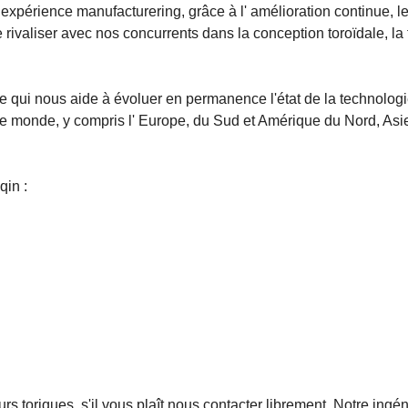
 expérience manufacturering, grâce à l'
amélioration continue, l
e
rivaliser avec nos concurrents dans la conception toroïdale, la f
 qui nous aide à évoluer en permanence l'état de la technologie
le monde, y compris l' Europe, du Sud et Amérique du Nord, Asi
iqin
:
toriques, s'il vous plaît nous contacter librement. Notre ingéni