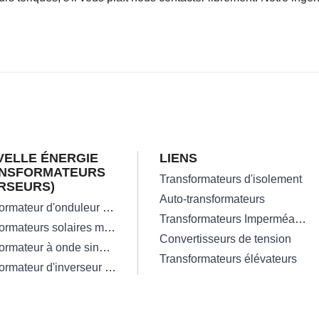
ELLE ÉNERGIE
LIENS
ANSFORMATEURS
Transformateurs d'isolement
RSEURS)
Auto-transformateurs
Transformateur d'onduleur solaire à haute efficacité sur réseau
Transformateurs Imperméables
Transformateurs solaires monophasés
Convertisseurs de tension
Transformateur à onde sinusoïdale pure de 300W
Transformateurs élévateurs
Transformateur d'inverseur solaire triphasé hors réseau perdu