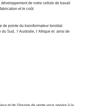
e développement de notre cellule de travail
abrication et le coût.
 de pointe du transformateur toroïdal.
e du Sud, l'
Australie, l'
Afrique et
ainsi de
eur et de l'équipe de vente vous servira à la