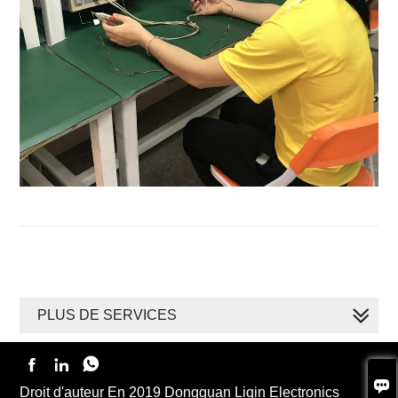
PLUS DE SERVICES




Droit d'auteur En 2019 Dongguan Liqin Electronics