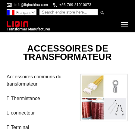

info@liqinchina.com

+86-769-81010073

Français

To
ACCESSOIRES DE
TRANSFORMATEUR
Accessoires communs du
transformateur:
 Thermistance
 connecteur
 Terminal