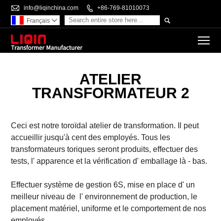

info@liqinchina.com

+86-769-81010073

Français

To
ATELIER
TRANSFORMATEUR 2
Ceci est notre toroïdal
atelier de transformation. Il peut
accueillir jusqu'à cent des employés.
Tous les
transformateurs toriques seront produits, effectuer des
tests, l' apparence et la vérification d' emballage là - bas.
Effectuer système de gestion 6S, mise en place d' un
meilleur niveau de l'
environnement de production, le
placement matériel, uniforme et le comportement de nos
employés.