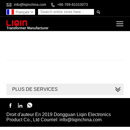

info@liqinchina.com

+86-769-81010073

Français

To
PLUS DE SERVICES



Droit d'auteur En 2019 Dongguan Liqin Electronics
Product Co., Ltd Courriel: info@liqinchina.com