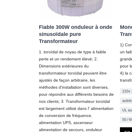
Fiable 300W onduleur à onde
Mono
sinusoïdale pure
Tran
Transformateur
1) Co
1. toroïdal de noyau de type à faible
un fai
perte et un rendement élevé; 2.
grande 
Dimensions extérieures du
pour le
transformateur toroïdal peuvent être
4) la 
ajustés de façon arbitraire, les
transf
méthodes d'installation sont diverses,
220v 
pour répondre aux différents besoins de
autot
nos clients; 3. Transformateur toroïdal
est largement utilisé dans l' alimentation
UL au
de conversion de fréquence,
50 / 
alimentation UPS, ascenseur
alimentation de secours, onduleur