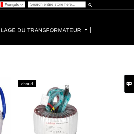

Français

BLAGE DU TRANSFORMATEUR

chaud