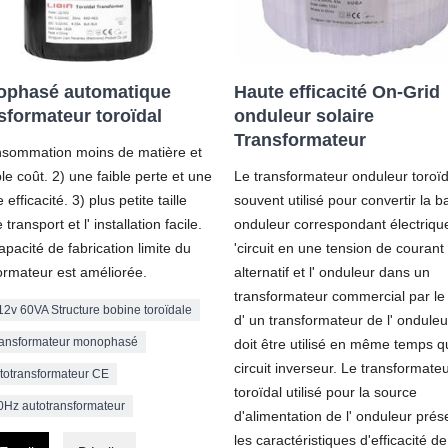
phasé automatique
Haute efficacité On-Grid
sformateur toroïdal
onduleur solaire
Transformateur
nsommation moins de matière et
ble coût. 2) une faible perte et une
Le transformateur onduleur toroïd
efficacité. 3) plus petite taille
souvent utilisé pour convertir la ba
 transport et l' installation facile.
onduleur correspondant électriqu
capacité de fabrication limite du
'circuit en une tension de courant
ormateur est améliorée.
alternatif et l' onduleur dans un
transformateur commercial par le 
12v 60VA Structure bobine toroïdale
d' un transformateur de l' onduleur
ransformateur monophasé
doit être utilisé en même temps q
circuit inverseur. Le transformate
totransformateur CE
toroïdal utilisé pour la source
60Hz autotransformateur
d'alimentation de l' onduleur prés
les caractéristiques d'efficacité de