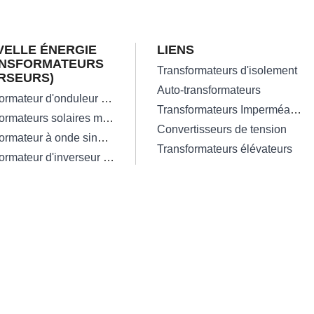
ELLE ÉNERGIE
LIENS
ANSFORMATEURS
Transformateurs d'isolement
RSEURS)
Auto-transformateurs
Transformateur d'onduleur solaire à haute efficacité sur réseau
Transformateurs Imperméables
Transformateurs solaires monophasés
Convertisseurs de tension
Transformateur à onde sinusoïdale pure de 300W
Transformateurs élévateurs
Transformateur d'inverseur solaire triphasé hors réseau perdu