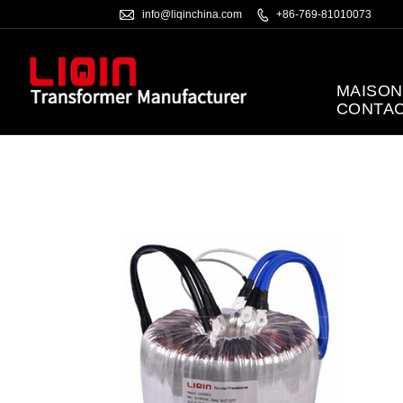

info@liqinchina.com

+86-769-81010073
MAISON
CONTA